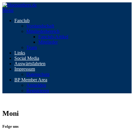
Zum
Inhalt
Menü
springen
Fanclub
Vorstandschaft
Mitgliederbereich
Fanclub-Artikel
Mitglieder
Team
Links
Social Media
Auswärtsfahrten
Impressum
Datenschutz
BP Member Area
Anmelden
Registrieren
Moni
Folge uns