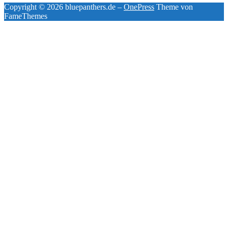
Copyright © 2026 bluepanthers.de
–
OnePress
Theme von
FameThemes